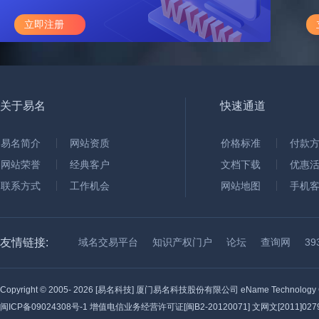
立即注册
关于易名
快速通道
易名简介
网站资质
价格标准
付款
网站荣誉
经典客户
文档下载
优惠
联系方式
工作机会
网站地图
手机
友情链接:
域名交易平台
知识产权门户
论坛
查询网
3
Copyright © 2005-
2026 [易名科技] 厦门易名科技股份有限公司 eName Technology C
闽ICP备09024308号-1
增值电信业务经营许可证[闽B2-20120071] 文网文[2011]0279